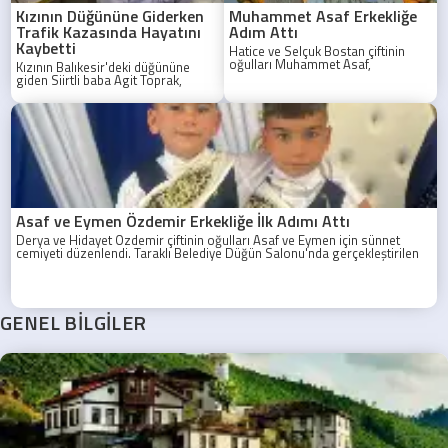
Kızının Düğününe Giderken
Muhammet Asaf Erkekliğe
Trafik Kazasında Hayatını
Adım Attı
Kaybetti
Hatice ve Selçuk Bostan çiftinin
oğulları Muhammet Asaf,
Kızının Balıkesir'deki düğününe
düzenlenen görkemli bir sünnet
giden Siirtli baba Agit Toprak,
töreniyle erkekliğe ilk adımını attı.
Sakarya'da geçirdiği trafik
kazasında hayatını kaybetti.
Asaf ve Eymen Özdemir Erkekliğe İlk Adımı Attı
Derya ve Hidayet Özdemir çiftinin oğulları Asaf ve Eymen için sünnet
cemiyeti düzenlendi. Taraklı Belediye Düğün Salonu'nda gerçekleştirilen
programa aile yakınları, akrabalar ve davetliler yoğun ilgi gösterdi.
GENEL BİLGİLER