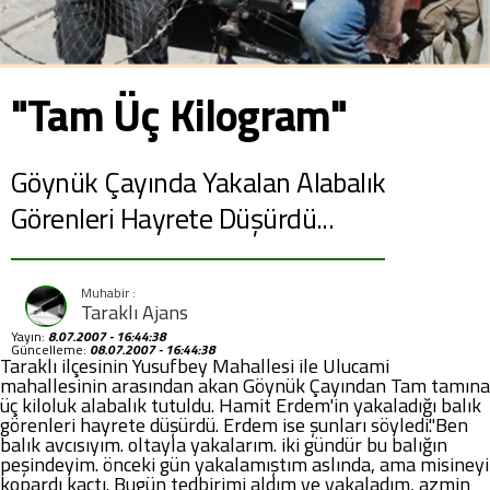
"Tam Üç Kilogram"
Göynük Çayında Yakalan Alabalık
Görenleri Hayrete Düşürdü...
Taraklı Ajans
Yayın:
8.07.2007 - 16:44:38
Güncelleme:
08.07.2007 - 16:44:38
Taraklı ilçesinin Yusufbey Mahallesi ile Ulucami
mahallesinin arasından akan Göynük Çayından Tam tamına
üç kiloluk alabalık tutuldu. Hamit Erdem'in yakaladığı balık
görenleri hayrete düşürdü. Erdem ise şunları söyledi."Ben
balık avcısıyım. oltayla yakalarım. iki gündür bu balığın
peşindeyim. önceki gün yakalamıştım aslında, ama misineyi
kopardı kaçtı. Bugün tedbirimi aldım ve yakaladım, azmin