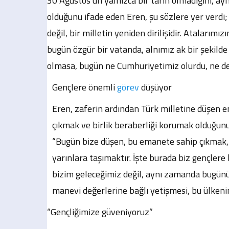
30 Ağustos’un yalnızca bir tarih olmadığını, ayn
olduğunu ifade eden Eren, şu sözlere yer verdi; 
değil, bir milletin yeniden dirilişidir. Atalarım
bugün özgür bir vatanda, alnımız ak bir şekilde
olmasa, bugün ne Cumhuriyetimiz olurdu, ne de
Gençlere önemli
görev
düşüyor
Eren, zaferin ardından Türk milletine düşen
çıkmak ve birlik beraberliği korumak olduğunu 
“Bugün bize düşen, bu emanete sahip çıkmak, 
yarınlara taşımaktır. İşte burada biz gençler
bizim geleceğimiz değil, aynı zamanda bugünü
manevi değerlerine bağlı yetişmesi, bu ülkenin 
“Gençliğimize güveniyoruz”