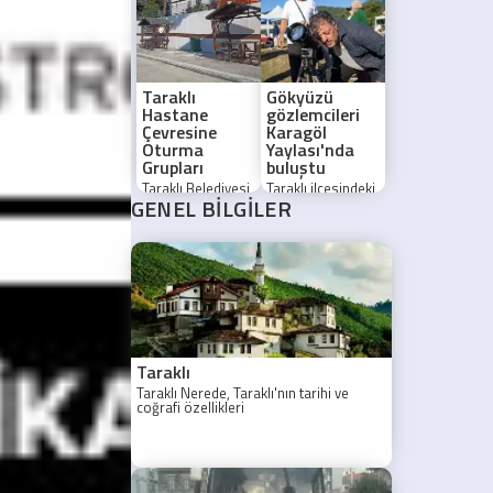
nedeniyle bölge
kampçılar uzun
halkı acil önlem
kuyruklardan
alınmasını istiyor.
şikayetçi.
Taraklı
Gökyüzü
Hastane
gözlemcileri
Çevresine
Karagöl
Oturma
Yaylası'nda
Grupları
buluştu
Taraklı Belediyesi,
Taraklı ilçesindeki
GENEL BİLGİLER
hastane
Karagöl
çevresindeki
Yaylası'nda
vatandaşların
düzenlenen
konforu için yeni
Marmara Gözlem
oturma grupları
Etkinliği (MAGET),
yerleştirdi.
astronomi
meraklılarını bir
araya getirdi.
Taraklı
Taraklı Nerede, Taraklı'nın tarihi ve
coğrafi özellikleri