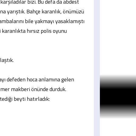
karşıladılar bizi. Bu defa da abdest
ana yarıştık. Bahçe karanlık, önümüzü
ambalarını bile yakmayı yasaklamıştı
i karanlıkta hırsız polis oyunu
aştık.
layı defeden hoca anlamına gelen
ermer makberi önünde durduk.
diği beyti hatırladık: