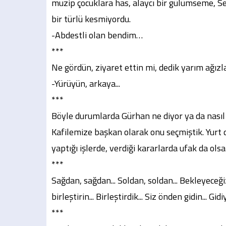
muzip çocuklara has, alaycı bir gülümseme, 
bir türlü kesmiyordu.
-Abdestli olan bendim…
***
Ne gördün, ziyaret ettin mi, dedik yarım ağızla
-Yürüyün, arkaya...
***
Böyle durumlarda Gürhan ne diyor ya da nasıl 
Kafilemize başkan olarak onu seçmiştik. Yurt 
yaptığı işlerde, verdiği kararlarda ufak da ol
***
Sağdan, sağdan... Soldan, soldan... Bekleyeceğiz
birleştirin... Birleştirdik... Siz önden gidin... Gidi
***