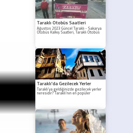
Taraklı Otobüs Saatleri
Ağustos 2023 Güncel Taraklı - Sakarya
Otobüs Kalkış Saatleri, Taraklı Otobüs
Saatler 2021, Taraklı Otobüs Tarifesi,
Taraklı Sakarya ilk otobüs ne zaman?
Taraklı - Sakarya Son Otobüs Ne
zaman? Sakarya Taraklı İlk Otobüs Ne
Zaman, Sakarya Taraklı Otobüs Saatleri,
Taraklı Koop Otobüs Saatleri
Taraklı'da Gezilecek Yerler
Taraklı'ya geldiğinizde gezilecek yerler
neresidir? Taraklı'nın en popüler
gezilecek yerleri yazımızda.