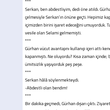
***
Serkan, ben abdestliyim, dedi öne atıldı. Gürha
çelmesiyle Serkan’ın önüne geçti. Hepimiz kapı
içimizden birini işaret edeceğini umuyorduk. T
vesile olan Selami gelmemişti.
***
Gürhan vücut avantajını kullanıp içeri attı ke
kapanmıştı. Ne oluyordu? Kısa zaman içinde; bir
ümitsizlik yaşıyorduk peş peşe.
***
Serkan hâlâ söylenmekteydi.
-Abdestli olan bendim!
***
Bir dakika geçmedi, Gürhan dışarı çıktı. Ziyar