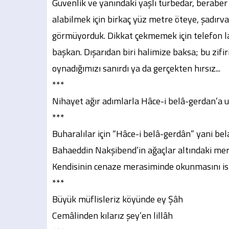
Güvenlik ve yanındaki yaşlı türbedar, beraber 
alabilmek için birkaç yüz metre öteye, şadırv
görmüyorduk. Dikkat çekmemek için telefon l
başkan. Dışarıdan biri halimize baksa; bu zifir
oynadığımızı sanırdı ya da gerçekten hırsız...
***
Nihayet ağır adımlarla Hâce-i belâ-gerdan’a ul
***
Buharalılar için “Hâce-i belâ-gerdân” yani be
Bahaeddin Nakşibend’in ağaçlar altındaki m
Kendisinin cenaze merasiminde okunmasını iste
***
Büyük müflisleriz köyünde ey Şâh
Cemâlinden kılarız şey’en lillâh