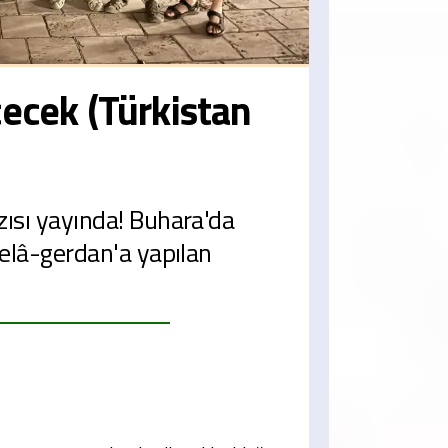
cek (Türkistan
zısı yayında! Buhara'da
belâ-gerdan'a yapılan