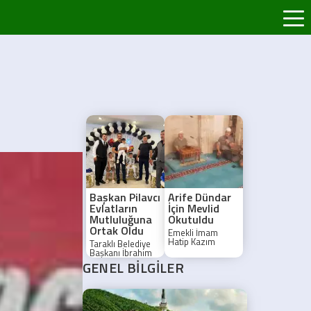
Başkan Pilavcı
Arife Dündar
Evlatların
İçin Mevlid
Mutluluğuna
Okutuldu
Ortak Oldu
Emekli İmam
Hatip Kazım
Taraklı Belediye
Dündar’ın annesi
Başkanı İbrahim
merhume Arife
Pilavcı, ilçede
GENEL BİLGİLER
Dündar için
düzenlenen
Yunuspaşa
sünnet
Camii'nde Mevlid-
cemiyetlerine
i Şerif okundu.
katılarak Pektaş,
Doğru ve Ak