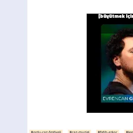
#ordu-caz-festivali
#caz-muzigi
#fatih-erkoc
#kar