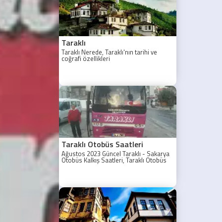
ailelerinin
mutluluğuna
ortak oldu.
Taraklı
Taraklı Nerede, Taraklı'nın tarihi ve
coğrafi özellikleri
Taraklı Otobüs Saatleri
Ağustos 2023 Güncel Taraklı - Sakarya
Otobüs Kalkış Saatleri, Taraklı Otobüs
Saatler 2021, Taraklı Otobüs Tarifesi,
Taraklı Sakarya ilk otobüs ne zaman?
Taraklı - Sakarya Son Otobüs Ne
zaman? Sakarya Taraklı İlk Otobüs Ne
Zaman, Sakarya Taraklı Otobüs Saatleri,
Taraklı Koop Otobüs Saatleri