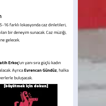
m
5-16 farklı lokasyonda caz dinletileri,
ılan bir deneyim sunacak. Caz müziği,
ine gelecek.
atih Erkoç
'un yanı sıra güçlü kadın
lacak. Ayrıca
Evrencan Gündüz
, halka
verlerle buluşacak.