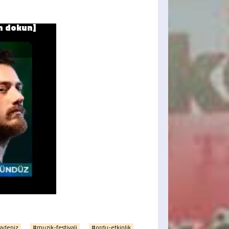
adeniz
#muzik-festivali
#ordu-etkinlik