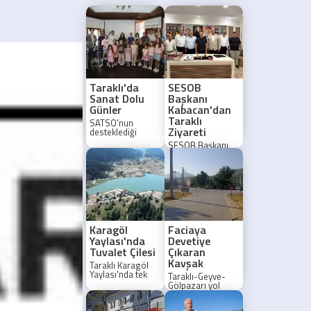
Taraklı'da
SESOB
Sanat Dolu
Başkanı
Günler
Kabacan'dan
Taraklı
SATSO'nun
Ziyareti
desteklediği
Taraklı Dijital
SESOB Başkanı
Merkezi,
Muzaffer
düzenlenen sanat
Kabacan, Taraklı
etkinliğiyle
ilçesinde protokol
çocuklara
ve esnaf
unutulmaz bir
temsilcileriyle bir
gün yaşattı.
araya geldi.
Karagöl
Faciaya
Yaylası'nda
Devetiye
Tuvalet Çilesi
Çıkaran
Kavşak
Taraklı Karagöl
Yaylası'nda tek
Taraklı-Geyve-
tuvalet çilesi
Gölpazarı yol
büyüyor. Hafta
kavşağında sık
sonu
yaşanan kazalar
yoğunluğunda