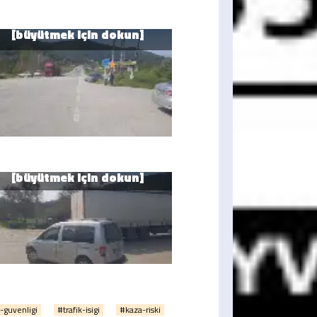
-guvenligi
#trafik-isigi
#kaza-riski