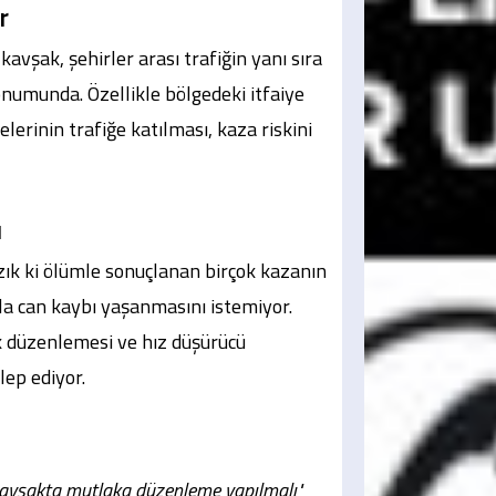
r
vşak, şehirler arası trafiğin yanı sıra
konumunda. Özellikle bölgedeki itfaiye
lerinin trafiğe katılması, kaza riskini
ı
zık ki ölümle sonuçlanan birçok kazanın
la can kaybı yaşanmasını istemiyor.
ak düzenlemesi ve hız düşürücü
lep ediyor.
avşakta mutlaka düzenleme yapılmalı"