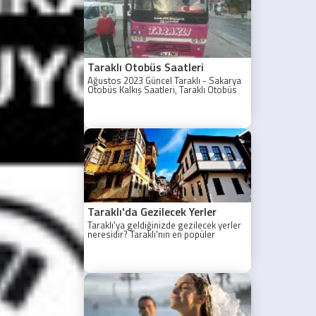
Taraklı Otobüs Saatleri
Ağustos 2023 Güncel Taraklı - Sakarya
Otobüs Kalkış Saatleri, Taraklı Otobüs
Saatler 2021, Taraklı Otobüs Tarifesi,
Taraklı Sakarya ilk otobüs ne zaman?
Taraklı - Sakarya Son Otobüs Ne
zaman? Sakarya Taraklı İlk Otobüs Ne
Zaman, Sakarya Taraklı Otobüs Saatleri,
Taraklı Koop Otobüs Saatleri
Taraklı'da Gezilecek Yerler
Taraklı'ya geldiğinizde gezilecek yerler
neresidir? Taraklı'nın en popüler
gezilecek yerleri yazımızda.