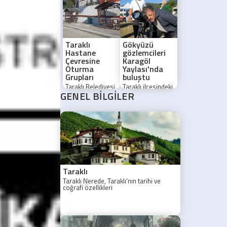
nedeniyle bölge
kampçılar uzun
halkı acil önlem
kuyruklardan
alınmasını istiyor.
şikayetçi.
Taraklı
Gökyüzü
Hastane
gözlemcileri
Çevresine
Karagöl
Oturma
Yaylası'nda
Grupları
buluştu
Taraklı Belediyesi,
Taraklı ilçesindeki
GENEL BİLGİLER
hastane
Karagöl
çevresindeki
Yaylası'nda
vatandaşların
düzenlenen
konforu için yeni
Marmara Gözlem
oturma grupları
Etkinliği (MAGET),
yerleştirdi.
astronomi
meraklılarını bir
araya getirdi.
Taraklı
Taraklı Nerede, Taraklı'nın tarihi ve
coğrafi özellikleri