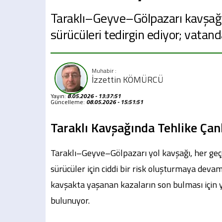
Taraklı–Geyve–Gölpazarı kavşağın
sürücüleri tedirgin ediyor; vatand
İzzettin KÖMÜRCÜ
Yayın:
8.05.2026 - 13:37:51
Güncelleme:
08.05.2026 - 15:51:51
Taraklı Kavşağında Tehlike Çanl
Taraklı–Geyve–Gölpazarı yol kavşağı, her geç
sürücüler için ciddi bir risk oluşturmaya devam
kavşakta yaşanan kazaların son bulması için ye
bulunuyor.