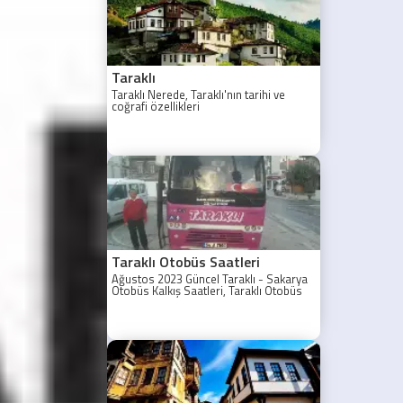
ailelerinin
mutluluğuna
ortak oldu.
Taraklı
Taraklı Nerede, Taraklı'nın tarihi ve
coğrafi özellikleri
Taraklı Otobüs Saatleri
Ağustos 2023 Güncel Taraklı - Sakarya
Otobüs Kalkış Saatleri, Taraklı Otobüs
Saatler 2021, Taraklı Otobüs Tarifesi,
Taraklı Sakarya ilk otobüs ne zaman?
Taraklı - Sakarya Son Otobüs Ne
zaman? Sakarya Taraklı İlk Otobüs Ne
Zaman, Sakarya Taraklı Otobüs Saatleri,
Taraklı Koop Otobüs Saatleri