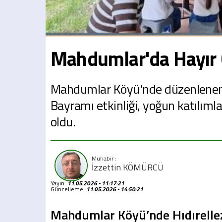
Mahdumlar'da Hayır
Mahdumlar Köyü'nde düzenlenen g
Bayramı etkinliği, yoğun katılıml
oldu.
İzzettin KÖMÜRCÜ
Yayın:
11.05.2026 - 11:17:21
Güncelleme:
11.05.2026 - 14:50:21
Mahdumlar Köyü’nde Hıdırelle