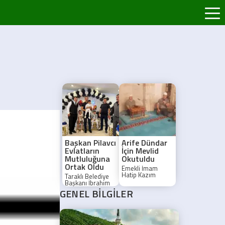
Başkan Pilavcı
Arife Dündar
Evlatların
İçin Mevlid
Mutluluğuna
Okutuldu
Ortak Oldu
Emekli İmam
Hatip Kazım
Taraklı Belediye
Dündar’ın annesi
Başkanı İbrahim
merhume Arife
Pilavcı, ilçede
GENEL BİLGİLER
Dündar için
düzenlenen
Yunuspaşa
sünnet
Camii'nde Mevlid-
cemiyetlerine
i Şerif okundu.
katılarak Pektaş,
Doğru ve Ak