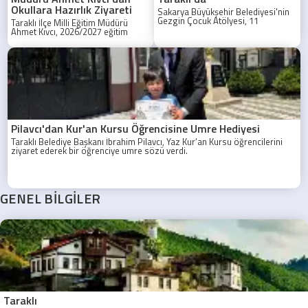
Okullara Hazırlık Ziyareti
Sakarya Büyükşehir Belediyesi'nin
Gezgin Çocuk Atölyesi, 11
Taraklı İlçe Milli Eğitim Müdürü
Ağustos'ta Taraklı'da çocuklarla
Ahmet Kıvcı, 2026/2027 eğitim
buluşuyor.
öğretim yılı hazırlıkları kapsamında
okulları ziyaret etti.
Pilavcı'dan Kur'an Kursu Öğrencisine Umre Hediyesi
Taraklı Belediye Başkanı İbrahim Pilavcı, Yaz Kur’an Kursu öğrencilerini
ziyaret ederek bir öğrenciye umre sözü verdi.
GENEL BİLGİLER
Taraklı