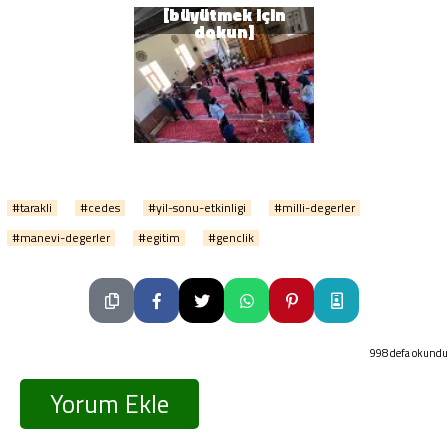
#tarakli
#cedes
#yil-sonu-etkinligi
#milli-degerler
#manevi-degerler
#egitim
#genclik
998 defa okundu
Yorum Ekle