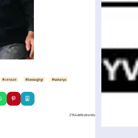
#cenaze
#bassagligi
#sakarya
2164 defa okundu