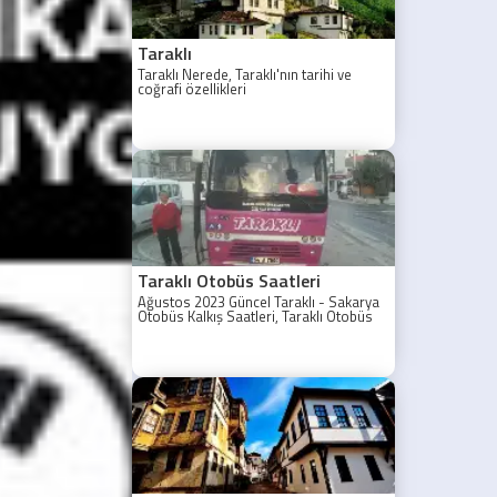
Taraklı
Taraklı Nerede, Taraklı'nın tarihi ve
coğrafi özellikleri
Taraklı Otobüs Saatleri
Ağustos 2023 Güncel Taraklı - Sakarya
Otobüs Kalkış Saatleri, Taraklı Otobüs
Saatler 2021, Taraklı Otobüs Tarifesi,
Taraklı Sakarya ilk otobüs ne zaman?
Taraklı - Sakarya Son Otobüs Ne
zaman? Sakarya Taraklı İlk Otobüs Ne
Zaman, Sakarya Taraklı Otobüs Saatleri,
Taraklı Koop Otobüs Saatleri