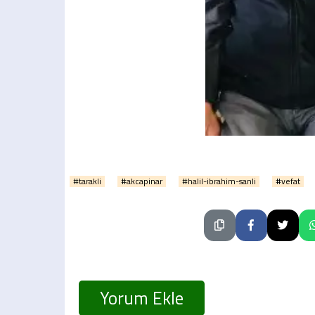
#tarakli
#akcapinar
#halil-ibrahim-sanli
#vefat
Yorum Ekle