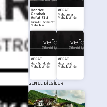
Bahriye
VEFAT
Öztabak
Mahdumlar
Vefat Etti
Mahallesi’nden
Ayşe Kalaycı vefat
Taraklı Hacımurat
etti
Mahallesi
sakinlerinden
Bahriye Öztabak
hayatını kaybetti.
Cenazesi 29
Temmuz 2026
Çarşamba günü
toprağa verilecek.
VEFAT
VEFAT
Hark Gündüzler
Hacımurat
Mahallesi’nde
Mahallesi’nden
Fevzi Sanlı vefat
Arife Dündar
etti
vefat etti
GENEL BİLGİLER