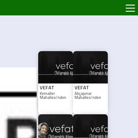
VEFAT
VEFAT
Kemaller
Akçapınar
Mahallesi’nden
Mahallesi’nden
Seniye Çetin vefat
Fitnat Arslan
etti
vefat etti