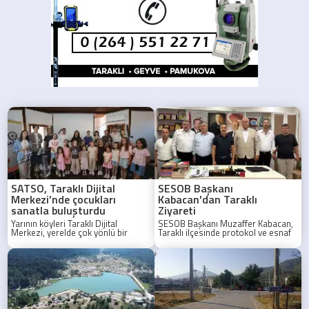
SATSO, Taraklı Dijital
SESOB Başkanı
Merkezi’nde çocukları
Kabacan'dan Taraklı
sanatla buluşturdu
Ziyareti
Yarının köyleri Taraklı Dijital
SESOB Başkanı Muzaffer Kabacan,
Merkezi, yerelde çok yönlü bir
Taraklı ilçesinde protokol ve esnaf
yaşam alanına katkı sunuyor.
temsilcileriyle bir araya geldi.
Sakarya Ticaret ve Sanayi Odası’nın
(SATSO) yerel paydaşı olduğu,
Trendyol ve Birleşmiş Milletler
Kalkınma Programı (UNDP) iş
birliğiyle yürütülen “Yarının Köyleri”
Projesi kapsamında faaliyet
gösteren Taraklı Dijital Merkezi, her