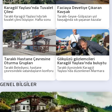
yaştan bireyin öğrenme, üretme ve
sosyalleşme süreçlerini
Karagöl Yaylası'nda Tuvalet
Faciaya Devetiye Çıkaran
destekleyen çok yönlü bir yaşam
Çilesi
Kavşak
alanı olarak çalışmalarını
sürdürüyor.
Taraklı Karagöl Yaylası'nda tek
Taraklı-Geyve-Gölpazarı yol
tuvalet çilesi büyüyor. Hafta sonu
kavşağında sık yaşanan kazalar
yoğunluğunda kampçılar uzun
nedeniyle bölge halkı acil önlem
kuyruklardan şikayetçi.
alınmasını istiyor.
Taraklı Hastane Çevresine
Gökyüzü gözlemcileri
Oturma Grupları
Karagöl Yaylası'nda buluştu
Taraklı Belediyesi, hastane
Taraklı ilçesindeki Karagöl
çevresindeki vatandaşların konforu
Yaylası'nda düzenlenen Marmara
için yeni oturma grupları yerleştirdi.
Gözlem Etkinliği (MAGET),
astronomi meraklılarını bir araya
getirdi.
GENEL BİLGİLER