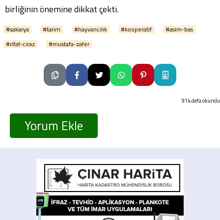
birliğinin önemine dikkat çekti.
#sakarya
#tarim
#hayvancilik
#kooperatif
#asim-bas
#rifat-ciraz
#mustafa-zafer
914 defa okundu
Yorum Ekle