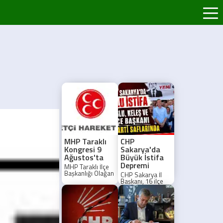
MHP Taraklı
CHP
Kongresi 9
Sakarya'da
Ağustos'ta
Büyük İstifa
Depremi
MHP Taraklı İlçe
Başkanlığı Olağan
CHP Sakarya İl
Kongresi, 9
Başkanı, 16 ilçe
Ağustos 2026'da
başkanı ve Parti
Taraklı Belediye
Meclisi Üyesi
Düğün
Ecevit Keleş,
Salonu'nda
partilerinden
gerçekleştirilecek.
istifa ederek Yeni
Parti'ye katıldı.