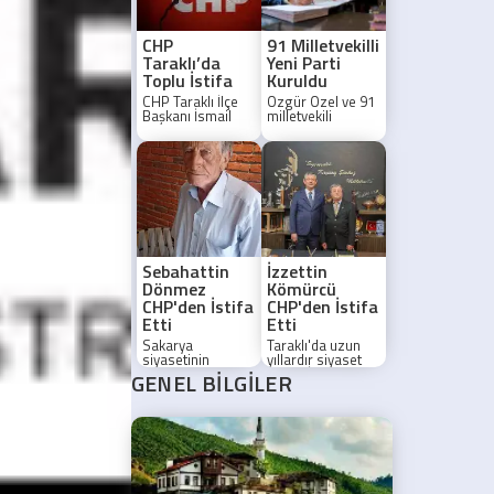
CHP
91 Milletvekilli
Taraklı’da
Yeni Parti
Toplu İstifa
Kuruldu
CHP Taraklı İlçe
Özgür Özel ve 91
Başkanı İsmail
milletvekili
Doğan ve
CHP'den istifa
yönetim kurulu
ederek yeni bir
üyeleri partiden
siyasi parti kurdu.
istifa ettiklerini
İstifalar TBMM'ye
duyurdu.
sunulacak.
Sebahattin
İzzettin
Dönmez
Kömürcü
CHP'den İstifa
CHP'den İstifa
Etti
Etti
Sakarya
Taraklı'da uzun
siyasetinin
yıllardır siyaset
duayen ismi, 70
yapan İzzettin
GENEL BİLGİLER
yıllık CHP'li 86
Kömürcü,
yaşındaki
CHP'den istifa
Sebahattin
ederek Özgür
Dönmez
Özel'in yeni
partisinden istifa
hareketine
etti.
katılacağını
açıkladı.