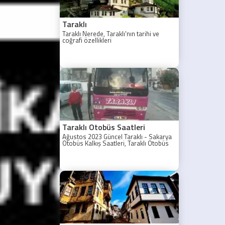
Taraklı
Taraklı Nerede, Taraklı'nın tarihi ve
coğrafi özellikleri
Taraklı Otobüs Saatleri
Ağustos 2023 Güncel Taraklı - Sakarya
Otobüs Kalkış Saatleri, Taraklı Otobüs
Saatler 2021, Taraklı Otobüs Tarifesi,
Taraklı Sakarya ilk otobüs ne zaman?
Taraklı - Sakarya Son Otobüs Ne
zaman? Sakarya Taraklı İlk Otobüs Ne
Zaman, Sakarya Taraklı Otobüs Saatleri,
Taraklı Koop Otobüs Saatleri