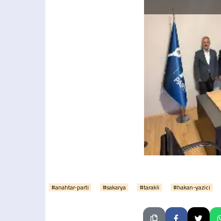
#anahtar-parti
#sakarya
#tarakli
#hakan-yazici