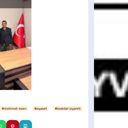
#mehmet-esen
#siyaset
#teskilat-ziyareti