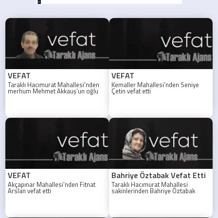
VEFAT
VEFAT
Taraklı Hacımurat Mahallesi’nden
Kemaller Mahallesi’nden Seniye
merhum Mehmet Akkauş’un oğlu
Çetin vefat etti
(Şoför)Hayati Akkuş hakkın
rahmetine kavuşmuştur
VEFAT
Bahriye Öztabak Vefat Etti
Akçapınar Mahallesi’nden Fitnat
Taraklı Hacımurat Mahallesi
Arslan vefat etti
sakinlerinden Bahriye Öztabak
hayatını kaybetti. Cenazesi 29
Temmuz 2026 Çarşamba günü
toprağa verilecek.