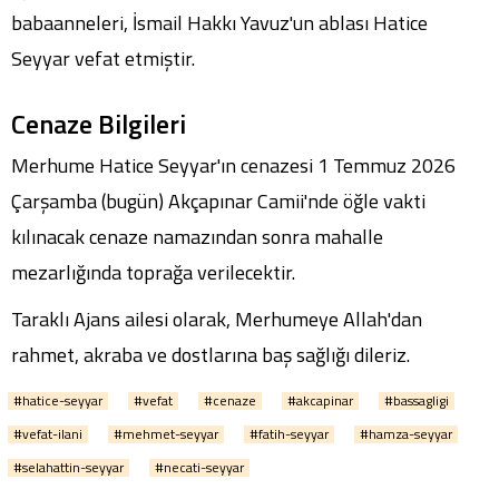
babaanneleri, İsmail Hakkı Yavuz'un ablası Hatice
Seyyar vefat etmiştir.
Cenaze Bilgileri
Merhume Hatice Seyyar'ın cenazesi 1 Temmuz 2026
Çarşamba (bugün) Akçapınar Camii'nde öğle vakti
kılınacak cenaze namazından sonra mahalle
mezarlığında toprağa verilecektir.
Taraklı Ajans ailesi olarak, Merhumeye Allah'dan
rahmet, akraba ve dostlarına baş sağlığı dileriz.
#hatice-seyyar
#vefat
#cenaze
#akcapinar
#bassagligi
#vefat-ilani
#mehmet-seyyar
#fatih-seyyar
#hamza-seyyar
#selahattin-seyyar
#necati-seyyar