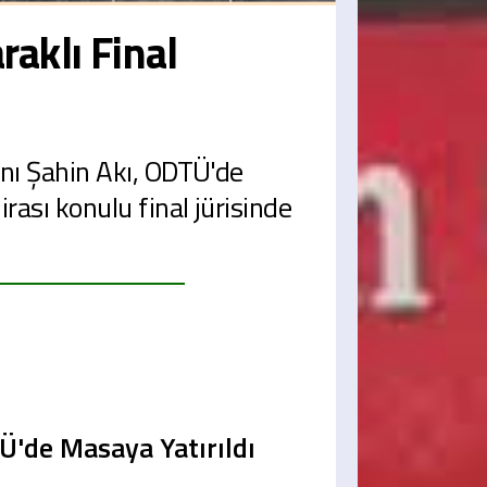
aklı Final
anı Şahin Akı, ODTÜ'de
rası konulu final jürisinde
TÜ'de Masaya Yatırıldı