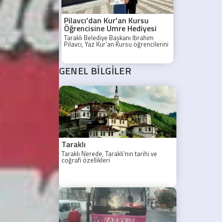
2026/2027 eğitim
öğretim yılı
hazırlıkları
Pilavcı'dan Kur'an Kursu
kapsamında
Öğrencisine Umre Hediyesi
okulları ziyaret
etti.
Taraklı Belediye Başkanı İbrahim
Pilavcı, Yaz Kur’an Kursu öğrencilerini
ziyaret ederek bir öğrenciye umre
sözü verdi.
GENEL BİLGİLER
Taraklı
Taraklı Nerede, Taraklı'nın tarihi ve
coğrafi özellikleri