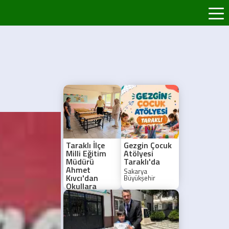
Taraklı İlçe
Gezgin Çocuk
Milli Eğitim
Atölyesi
Müdürü
Taraklı'da
Ahmet
Sakarya
Kıvcı'dan
Büyükşehir
Belediyesi'nin
Okullara
Gezgin Çocuk
Hazırlık
Atölyesi, 11
Ziyareti
Ağustos'ta
Taraklı'da
Taraklı İlçe Milli
çocuklarla
Eğitim Müdürü
buluşuyor.
Ahmet Kıvcı,