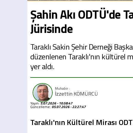
Şahin Akı ODTÜ'de Tar
Jürisinde
Taraklı Sakin Şehir Derneği Başk
düzenlenen Taraklı'nın kültürel mi
yer aldı.
İzzettin KÖMÜRCÜ
Yayın:
5.07.2026 - 10:58:47
Güncelleme:
05.07.2026 - 22:27:47
Taraklı'nın Kültürel Mirası OD