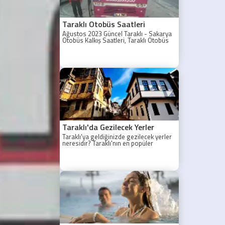
Taraklı Otobüs Saatleri
Ağustos 2023 Güncel Taraklı - Sakarya
Otobüs Kalkış Saatleri, Taraklı Otobüs
Saatler 2021, Taraklı Otobüs Tarifesi,
Taraklı Sakarya ilk otobüs ne zaman?
Taraklı - Sakarya Son Otobüs Ne
zaman? Sakarya Taraklı İlk Otobüs Ne
Zaman, Sakarya Taraklı Otobüs Saatleri,
Taraklı Koop Otobüs Saatleri
Taraklı'da Gezilecek Yerler
Taraklı'ya geldiğinizde gezilecek yerler
neresidir? Taraklı'nın en popüler
gezilecek yerleri yazımızda.