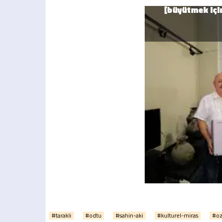
#tarakli
#odtu
#sahin-aki
#kulturel-miras
#oz