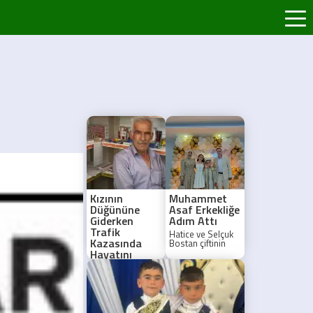
Kızının
Muhammet
Düğününe
Asaf Erkekliğe
Giderken
Adım Attı
Trafik
Hatice ve Selçuk
Kazasında
Bostan çiftinin
oğulları
Hayatını
Muhammet Asaf,
Kaybetti
düzenlenen
Kızının
görkemli bir
Balıkesir'deki
sünnet töreniyle
düğününe giden
erkekliğe ilk
Siirtli baba Agit
adımını attı.