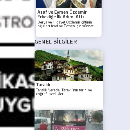
Toprak,
Sakarya'da
geçirdiği trafik
Asaf ve Eymen Özdemir
kazasında
hayatını kaybetti.
Erkekliğe İlk Adımı Attı
Derya ve Hidayet Özdemir çiftinin
oğulları Asaf ve Eymen için sünnet
cemiyeti düzenlendi. Taraklı Belediye
Düğün Salonu'nda gerçekleştirilen
programa aile yakınları, akrabalar ve
GENEL BİLGİLER
davetliler yoğun ilgi gösterdi.
Taraklı
Taraklı Nerede, Taraklı'nın tarihi ve
coğrafi özellikleri