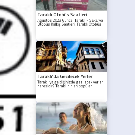
Taraklı Otobüs Saatleri
Ağustos 2023 Güncel Taraklı - Sakarya
Otobüs Kalkış Saatleri, Taraklı Otobüs
Saatler 2021, Taraklı Otobüs Tarifesi,
Taraklı Sakarya ilk otobüs ne zaman?
Taraklı - Sakarya Son Otobüs Ne
zaman? Sakarya Taraklı İlk Otobüs Ne
Zaman, Sakarya Taraklı Otobüs Saatleri,
Taraklı Koop Otobüs Saatleri
Taraklı'da Gezilecek Yerler
Taraklı'ya geldiğinizde gezilecek yerler
neresidir? Taraklı'nın en popüler
gezilecek yerleri yazımızda.