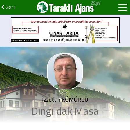
Taraklı Ajans
Geri
İzzettin KÖMÜRCÜ
Dıngıldak Masa