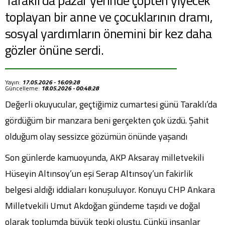
Taraklı'da pazar yerinde çöpten yiyecek
toplayan bir anne ve çocuklarının dramı,
sosyal yardımların önemini bir kez daha
gözler önüne serdi.
Yayın:
17.05.2026 - 16:09:28
Güncelleme:
18.05.2026 - 00:48:28
Değerli okuyucular, geçtiğimiz cumartesi günü Taraklı’da
gördüğüm bir manzara beni gerçekten çok üzdü. Şahit
olduğum olay sessizce gözümün önünde yaşandı
Son günlerde kamuoyunda, AKP Aksaray milletvekili
Hüseyin Altınsoy’un eşi Serap Altınsoy’un fakirlik
belgesi aldığı iddiaları konuşuluyor. Konuyu CHP Ankara
Milletvekili Umut Akdoğan gündeme taşıdı ve doğal
olarak toplumda büyük tepki oluştu. Çünkü insanlar