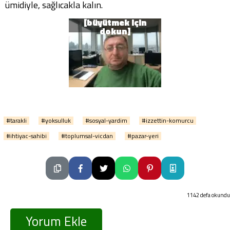
ümidiyle, sağlıcakla kalın.
#tarakli
#yoksulluk
#sosyal-yardim
#izzettin-komurcu
#ihtiyac-sahibi
#toplumsal-vicdan
#pazar-yeri
1142 defa okundu
Yorum Ekle