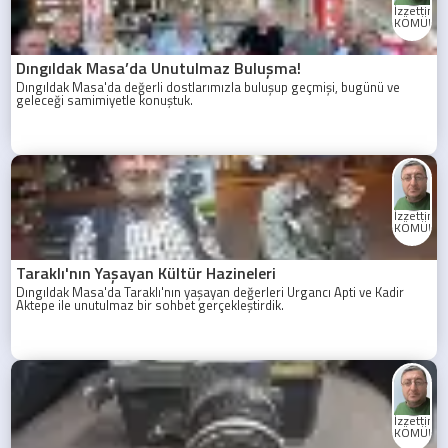
İzzettin
KÖMÜRC
Dıngıldak Masa’da Unutulmaz Buluşma!
Dıngıldak Masa'da değerli dostlarımızla buluşup geçmişi, bugünü ve
geleceği samimiyetle konuştuk.
İzzettin
KÖMÜRC
Taraklı'nın Yaşayan Kültür Hazineleri
Dıngıldak Masa'da Taraklı'nın yaşayan değerleri Urgancı Apti ve Kadir
Aktepe ile unutulmaz bir sohbet gerçekleştirdik.
İzzettin
KÖMÜRC