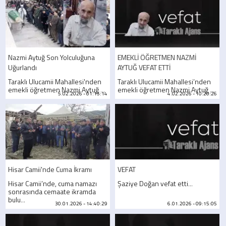
Nazmi Aytuğ Son Yolculuğuna
EMEKLİ ÖĞRETMEN NAZMİ
Uğurlandı
AYTUĞ VEFAT ETTİ
Taraklı Ulucamii Mahallesi'nden
Taraklı Ulucamii Mahallesi’nden
emekli öğretmen Nazmi Aytuğ ...
emekli öğretmen Nazmi Aytuğ ...
5.02.2026 - 01:15:14
4.02.2026 - 10:20:26
Hisar Camii'nde Cuma İkramı
VEFAT
Hisar Camii’nde, cuma namazı
Şaziye Doğan vefat etti...
sonrasında cemaate ikramda
bulu...
30.01.2026 - 14:40:29
6.01.2026 - 09:15:05