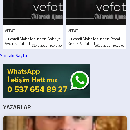
VEFAT
VEFAT
Ulucamii Mahallesi’nden Bahriye
Ulucamii Mahallesi’nden Recai
Aydın vefat etti ...
Kırmızı Vefat etti...
23.10.2025 - 16:15:39
28.09.2025 - 10:20:03
Sonraki Sayfa
YAZARLAR