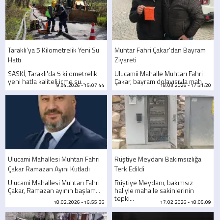
Taraklı’ya 5 Kilometrelik Yeni Su
Muhtar Fahri Çakar'dan Bayram
Hattı
Ziyareti
SASKİ, Taraklı'da 5 kilometrelik
Ulucamii Mahalle Muhtarı Fahri
yeni hatla kaliteli içme su...
Çakar, bayram dolayısıyla mah...
9.04.2026 - 15:07:44
18.03.2026 - 17:31:20
Ulucami Mahallesi Muhtarı Fahri
Rüştiye Meydanı Bakımsızlığa
Çakar Ramazan Ayını Kutladı
Terk Edildi
Ulucami Mahallesi Muhtarı Fahri
Rüştiye Meydanı, bakımsız
Çakar, Ramazan ayının başlam...
haliyle mahalle sakinlerinin
tepki...
18.02.2026 - 16:55:36
17.02.2026 - 18:05:09