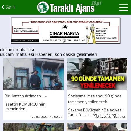
Taraklı Ajans
Geri
ulucami mahallesi
ulucami mahallesi Haberleri, son dakika gelişmeleri
Bir Hattatın Ardından… -
Sözleşme İmzalandı: 90 günde
tamamen yenilenecek
İzzettin KÖMÜRCÜ'nün
kaleminden...
Sakarya Büyükşehir Belediyesi,
Taraklı'daki meydan ve çevre ...
29.06.2026 - 18:02:23
22.04.2026 - 15:52:54