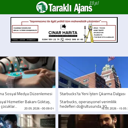
Taraklı Ajans
tına Sosyal Medya Düzenlemesi
Starbucks'ta Yeni İşten Çıkarma Dalgası
osyal Hizmetler Bakanı Göktaş,
Starbucks, operasyonel verimlilik
 çocuklar...
hedefleri doğrultusunda 30...
20.05.2026 - 00:09:01
16.05.2026 - 15:05