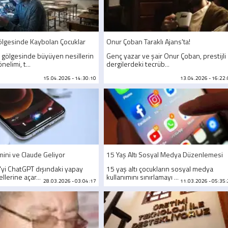
ölgesinde Kaybolan Çocuklar
Onur Çoban Taraklı Ajans'ta!
n gölgesinde büyüyen nesillerin
Genç yazar ve şair Onur Çoban, prestijli
elimi, t...
dergilerdeki tecrüb...
15.04.2026 - 14:30:10
13.04.2026 - 16:22
mini ve Claude Geliyor
15 Yaş Altı Sosyal Medya Düzenlemesi
i'yi ChatGPT dışındaki yapay
15 yaş altı çocukların sosyal medya
lerine açar...
kullanımını sınırlamayı ...
28.03.2026 - 03:04:17
11.03.2026 - 05:35