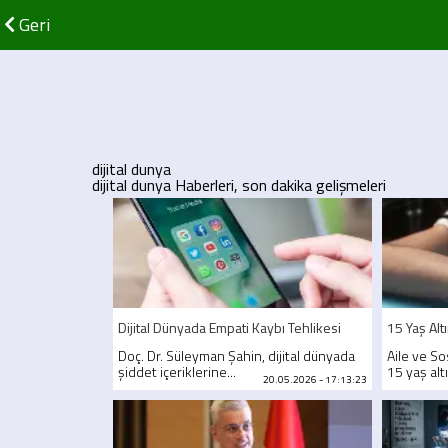
Geri
dijital dunya
dijital dunya Haberleri, son dakika gelişmeleri
Dijital Dünyada Empati Kaybı Tehlikesi
15 Yaş Al
Doç. Dr. Süleyman Şahin, dijital dünyada
Aile ve S
şiddet içeriklerine...
15 yaş altı
20.05.2026 - 17:13:23