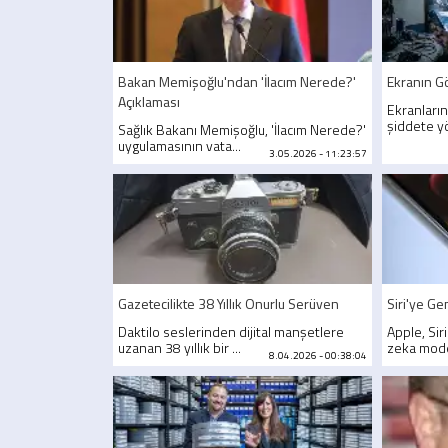
Bakan Memişoğlu'ndan 'İlacım Nerede?'
Ekranın G
Açıklaması
Ekranları
şiddete yön
Sağlık Bakanı Memişoğlu, 'İlacım Nerede?'
uygulamasının vata...
3.05.2026 - 11:23:57
Gazetecilikte 38 Yıllık Onurlu Serüven
Siri'ye Ge
Daktilo seslerinden dijital manşetlere
Apple, Sir
uzanan 38 yıllık bir ...
zeka model
8.04.2026 - 00:38:04