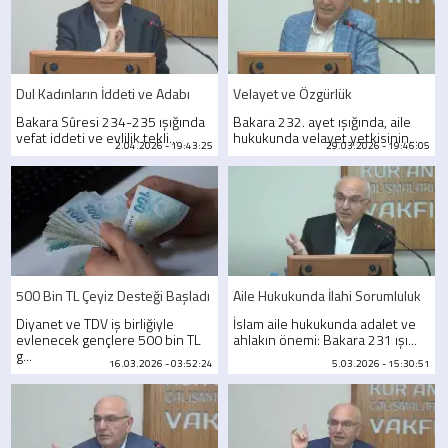
Dul Kadınların İddeti ve Adabı
Velayet ve Özgürlük
Bakara Sûresi 234-235 ışığında
Bakara 232. ayet ışığında, aile
vefat iddeti ve evlilik tekli...
hukukunda velayet yetkisinin...
2.04.2026 - 19:43:25
29.03.2026 - 19:46:05
500 Bin TL Çeyiz Desteği Başladı
Aile Hukukunda İlahi Sorumluluk
Diyanet ve TDV iş birliğiyle
İslam aile hukukunda adalet ve
evlenecek gençlere 500 bin TL
ahlakın önemi: Bakara 231 ışı...
g...
16.03.2026 - 03:52:24
5.03.2026 - 15:30:51