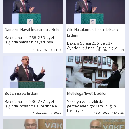
Namazın Hayat İnşasındaki Rolü
Aile Hukukunda İhsan, Takva ve
Erdem
Bakara Suresi 238-239. ayetler
ışığında namazın hayatı inşa ...
Bakara Suresi 236. ve 237.
Ayetleri ışığında Kur'an'ın aile ...
1.06.2026 - 16:33:59
6.05.2026 - 17:30:39
Boşanma ve Erdem
Mutluluğa 'Evet' Dediler
Bakara Suresi 236-237. ayetler
Sakarya ve Taraklı'da
ışığında, boşanma sürecinde e...
gerçekleşen görkemli düğün
töreniyle F...
4.05.2026 - 17:30:29
13.04.2026 - 11:10:35