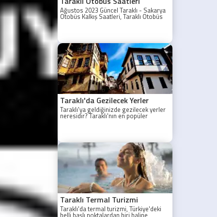
Taraklı Otobüs Saatleri
Ağustos 2023 Güncel Taraklı - Sakarya
Otobüs Kalkış Saatleri, Taraklı Otobüs
Saatler 2021, Taraklı Otobüs Tarifesi,
Taraklı Sakarya ilk otobüs ne zaman?
Taraklı - Sakarya Son Otobüs Ne
zaman? Sakarya Taraklı İlk Otobüs Ne
Zaman, Sakarya Taraklı Otobüs Saatleri,
Taraklı Koop Otobüs Saatleri
Taraklı'da Gezilecek Yerler
Taraklı'ya geldiğinizde gezilecek yerler
neresidir? Taraklı'nın en popüler
gezilecek yerleri yazımızda.
Taraklı Termal Turizmi
Taraklı'da termal turizmi, Türkiye'deki
belli başlı noktalardan biri haline