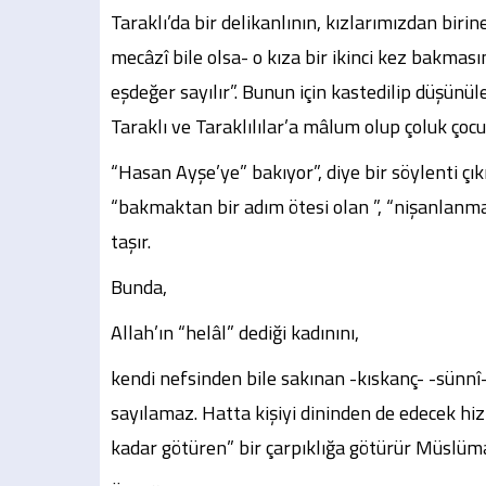
Taraklı’da bir delikanlının, kızlarımızdan biri
mecâzî bile olsa- o kıza bir ikinci kez bakma
eşdeğer sayılır”. Bunun için kastedilip düşünüle
Taraklı ve Taraklılılar’a mâlum olup çoluk çocu
“Hasan Ayşe’ye” bakıyor”, diye bir söylenti çık
“bakmaktan bir adım ötesi olan ”, “nişanlanm
taşır.
Bunda,
Allah’ın “helâl” dediği kadınını,
kendi nefsinden bile sakınan -kıskanç- -sünnî-
sayılamaz. Hatta kişiyi dininden de edecek h
kadar götüren” bir çarpıklığa götürür Müslüm