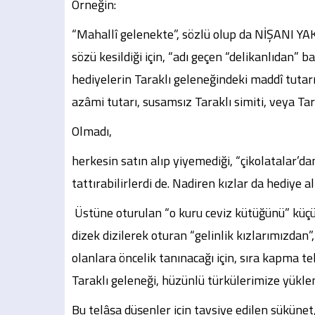
Örneğin:
“Mahallî gelenekte”, sözlü olup da NİŞANI YA
sözü kesildiği için, “adı geçen “delikanlıdan” ba
hediyelerin Taraklı geleneğindeki maddî tutarı
azâmi tutarı, susamsız Taraklı simiti, veya Ta
Olmadı,
herkesin satın alıp yiyemediği, “çikolatalar’dan
tattırabilirlerdi de. Nadiren kızlar da hediye a
Üstüne oturulan “o kuru ceviz kütüğünü” küç
dizek dizilerek oturan “gelinlik kızlarımızdan”,
olanlara öncelik tanınacağı için, sıra kapma tel
Taraklı geleneği, hüzünlü türkülerimize yüklen
Bu telâşa düşenler için tavsiye edilen sükünet,