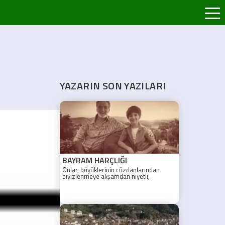
YAZARIN SON YAZILARI
BAYRAM HARÇLIĞI
Onlar, büyüklerinin cüzdanlarından
piyizlenmeye akşamdan niyetli,
“geleceğin iş adamı” görünen mayası
bencil kişilerdendiler.