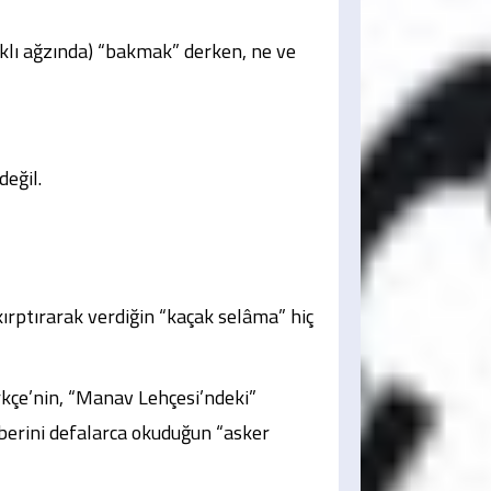
raklı ağzında) “bakmak” derken, ne ve
değil.
ırptırarak verdiğin “kaçak selâma” hiç
rkçe’nin, “Manav Lehçesi’ndeki”
zberini defalarca okuduğun “asker