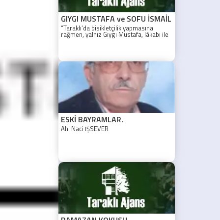
GIYGI MUSTAFA ve SOFU İSMAİL
“Taraklı’da bisikletçilik yapmasına
rağmen, yalnız Gıygı Mustafa, lâkabı ile
anılacak. “Nüfuz kaydı da neymiş ?
ESKİ BAYRAMLAR.
Ahi Naci İŞSEVER
RAMAZAN KOKUSU