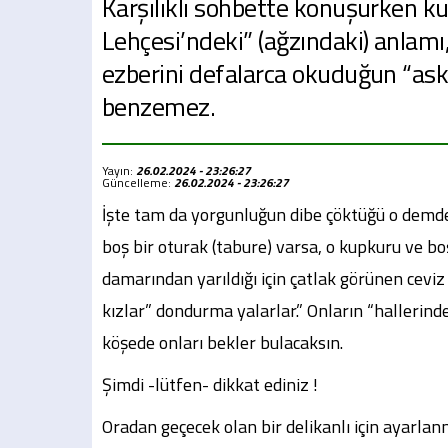
Karşılıklı sohbette konuşurken ku
Lehçesi’ndeki” (ağzındaki) anlamı,
ezberini defalarca okuduğun “as
benzemez.
Yayın:
26.02.2024 - 23:26:27
Güncelleme:
26.02.2024 - 23:26:27
İşte tam da yorgunluğun dibe çöktüğü o demde,
boş bir oturak (tabure) varsa, o kupkuru ve boş
damarından yarıldığı için çatlak görünen cevi
kızlar” dondurma yalarlar.” Onların “hallerinde
köşede onları bekler bulacaksın.
Şimdi -lütfen- dikkat ediniz !
Oradan geçecek olan bir delikanlı için ayarlan