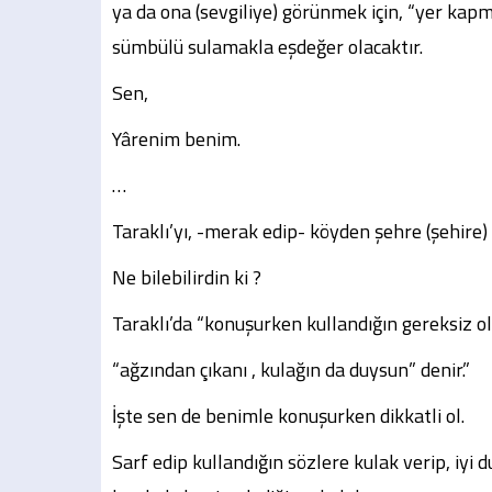
ya da ona (sevgiliye) görünmek için, “yer kapma
sümbülü sulamakla eşdeğer olacaktır.
Sen,
Yârenim benim.
…
Taraklı’yı, -merak edip- köyden şehre (şehire) i
Ne bilebilirdin ki ?
Taraklı’da “konuşurken kullandığın gereksiz ol
“ağzından çıkanı , kulağın da duysun” denir.”
İşte sen de benimle konuşurken dikkatli ol.
Sarf edip kullandığın sözlere kulak verip, iyi