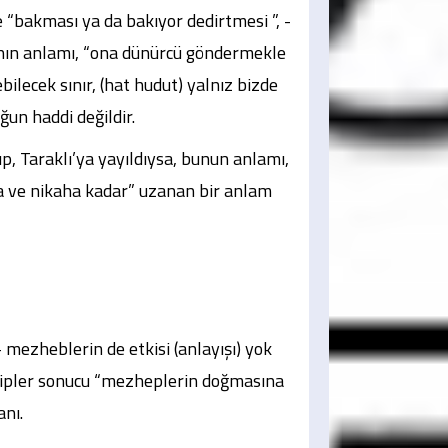
ne “bakması ya da bakıyor dedirtmesi ”, -
sının anlamı, “ona dünürcü göndermekle
bilecek sınır, (hat hudut) yalnız bizde
ğun haddi değildir.
ıp, Taraklı’ya yayıldıysa, bunun anlamı,
a ve nikaha kadar” uzanan bir anlam
 mezheblerin de etkisi (anlayışı) yok
izipler sonucu “mezheplerin doğmasına
anı.