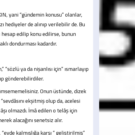
KIN, yani “gündemin konusu” olanlar,
zı hediyeler de alınıp verilebilir de. Bu
 hesap edilip konu edilirse, bunun
raklı dondurması kadardır.
,” “sözlü ya da nişanlısı için” ısmarlayıp
lıp gönderebilirdiler.
ümsememelisiniz. Onun üstünde, dizek
 “sevdâsını ekşitmiş olup da, acelesi
âşı olmazdı. İmâ edilen o telâş için
erek alacağını senetsiz alır.
 “evde kalmışlığa karşı “ geliştirilmiş”