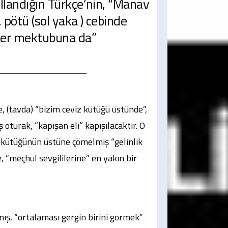
llandığın Türkçe’nin, “Manav
 pötü (sol yaka ) cebinde
ker mektubuna da”
 (tavda) “bizim ceviz kütüğü üstünde”,
 oturak, “kapışan eli” kapışılacaktır. O
z kütüğünün üstüne çömelmiş “gelinlik
, “meçhul sevgililerine” en yakın bir
mış, “ortalaması gergin birini görmek”