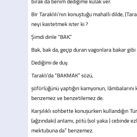
bırak da benim dediğime kulak ver.
Bir Taraklılı’nın konuştuğu mahalli dilde, (Ta
neyi kastetmek ister ki ?
Şimdi dinle “BAK.”
Bak, bak da, geçip duran vagonlara bakar gibi 
Dediğimi de duy.
Taraklı’da “BAKMAK” sözü,
şöförlüğünü yaptığın kamyonun, lâmbalarını k
benzemez ve benzetilemez de.
Karşılıklı sohbette konuşurken kullandığın Tü
(ağzındaki) anlamı, pötü (sol yaka ) cebinde e
mektubuna da” benzemez.