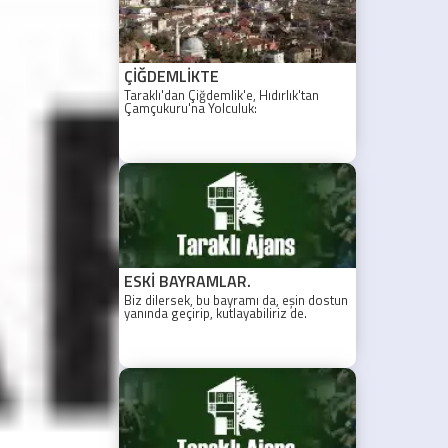
ÇİĞDEMLİKTE
Taraklı'dan Çiğdemlik'e, Hıdırlık'tan
Çamçukuru'na Yolculuk:
Düşüncelerimizin ve Yaşamın Tartıldığı
Bir Hikaye
ESKİ BAYRAMLAR.
Biz dilersek, bu bayramı da, eşin dostun
yanında geçirip, kutlayabiliriz de.