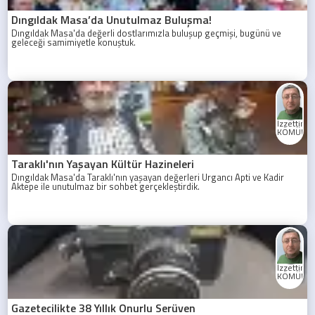
Dıngıldak Masa’da Unutulmaz Buluşma!
Dıngıldak Masa'da değerli dostlarımızla buluşup geçmişi, bugünü ve
geleceği samimiyetle konuştuk.
İzzettin
KÖMÜRC
Taraklı'nın Yaşayan Kültür Hazineleri
Dıngıldak Masa'da Taraklı'nın yaşayan değerleri Urgancı Apti ve Kadir
Aktepe ile unutulmaz bir sohbet gerçekleştirdik.
İzzettin
KÖMÜRC
Gazetecilikte 38 Yıllık Onurlu Serüven