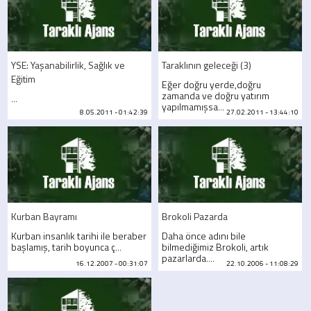
YSE: Yaşanabilirlik, Sağlık ve
Taraklının geleceği (3)
Eğitim
Eğer doğru yerde,doğru
zamanda ve doğru yatırım
...
yapılmamışsa...
8.05.2011 - 01:42:39
27.02.2011 - 13:44:10
Kurban Bayramı
Brokoli Pazarda
Kurban insanlık tarihi ile beraber
Daha önce adını bile
başlamış, tarih boyunca ç...
bilmediğimiz Brokoli, artık
pazarlarda....
16.12.2007 - 00:31:07
22.10.2006 - 11:08:29