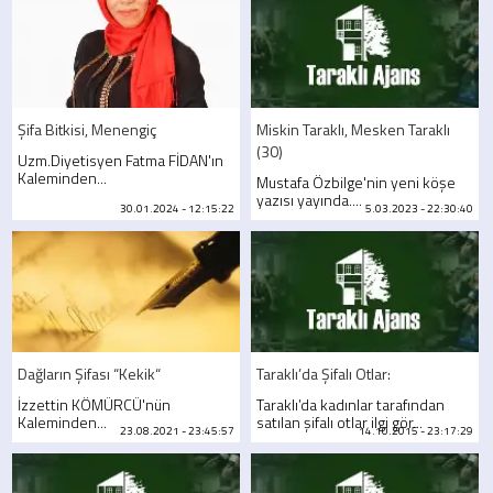
Şifa Bitkisi, Menengiç
Miskin Taraklı, Mesken Taraklı
(30)
Uzm.Diyetisyen Fatma FİDAN'ın
Kaleminden...
Mustafa Özbilge'nin yeni köşe
yazısı yayında....
30.01.2024 - 12:15:22
5.03.2023 - 22:30:40
Dağların Şifası “Kekik“
Taraklı’da Şifalı Otlar:
İzzettin KÖMÜRCÜ'nün
Taraklı’da kadınlar tarafından
Kaleminden...
satılan şifalı otlar ilgi gör...
23.08.2021 - 23:45:57
14.10.2015 - 23:17:29